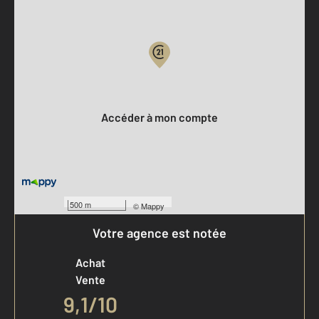
Parlons de vous, parlons biens
Votre compte :
Accéder à mon compte
500 m
©
Mappy
Votre agence est notée
Achat
Vente
9,1
/
10